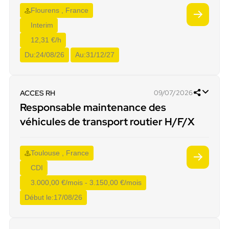
Flourens , France
Interim
12,31 €/h
Du:
24/08/26
Au:
31/12/27
ACCES RH
09/07/2026
Responsable maintenance des
véhicules de transport routier H/F/X
Toulouse , France
CDI
3.000,00 €/mois - 3.150,00 €/mois
Début le:
17/08/26