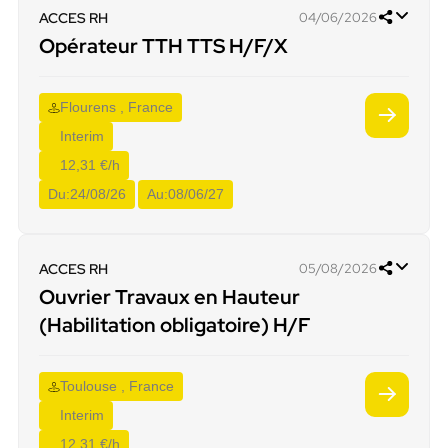
ACCES RH
04/06/2026
Opérateur TTH TTS H/F/X
Flourens , France
Interim
12,31 €/h
Du:
24/08/26
Au:
08/06/27
ACCES RH
05/08/2026
Ouvrier Travaux en Hauteur
(Habilitation obligatoire) H/F
Toulouse , France
Interim
12,31 €/h