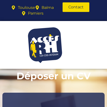
Contact
Toulouse
Balma
Pamiers
Déposer un CV