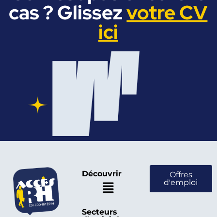
cas ? Glissez
votre CV
ici
Découvrir
Offres
d'emploi
Secteurs