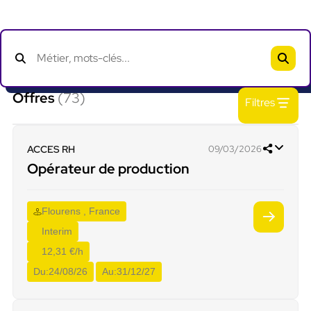
Offres
(73)
Filtres
ACCES RH
09/03/2026
Opérateur de production
Flourens , France
Interim
12,31 €/h
Du:
24/08/26
Au:
31/12/27