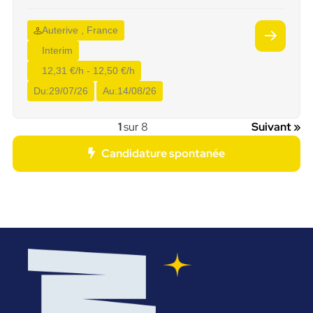
Auterive , France
Interim
12,31 €/h - 12,50 €/h
Du:
29/07/26
Au:
14/08/26
1
sur 8
Suivant »
Candidature spontanée