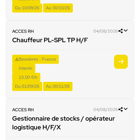
Du:
10/08/26
Au:
30/10/26
ACCES RH
04/08/2026
Chauffeur PL-SPL TP H/F
Bessières , France
Interim
13,00 €/h
Du:
01/09/26
Au:
30/11/26
ACCES RH
04/08/2026
Gestionnaire de stocks / opérateur
logistique H/F/X