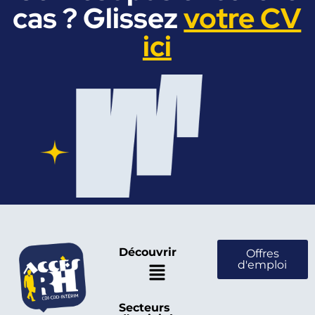
cas ? Glissez
votre CV
ici
Découvrir
Offres
d'emploi
Secteurs