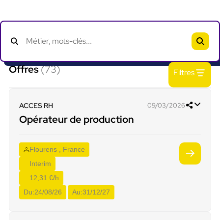
Offres
(73)
Filtres
ACCES RH
09/03/2026
Opérateur de production
Flourens , France
Interim
12,31 €/h
Du:
24/08/26
Au:
31/12/27