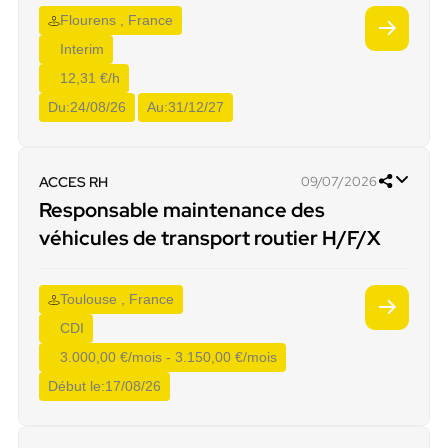
Flourens , France
Interim
12,31 €/h
Du:
24/08/26
Au:
31/12/27
ACCES RH
09/07/2026
Responsable maintenance des
véhicules de transport routier H/F/X
Toulouse , France
CDI
3.000,00 €/mois - 3.150,00 €/mois
Début le:
17/08/26