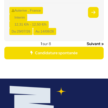
Auterive , France
Interim
12,31 €/h - 12,50 €/h
Du:
29/07/26
Au:
14/08/26
1
sur 8
Suivant »
Candidature spontanée