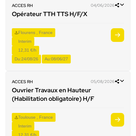
ACCES RH
04/06/2026
Opérateur TTH TTS H/F/X
Flourens , France
Interim
12,31 €/h
Du:
24/08/26
Au:
08/06/27
ACCES RH
05/08/2026
Ouvrier Travaux en Hauteur
(Habilitation obligatoire) H/F
Toulouse , France
Interim
12,31 €/h