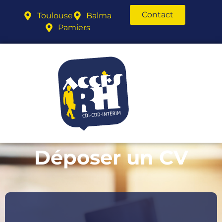
Contact
Toulouse
Balma
Pamiers
Déposer un CV