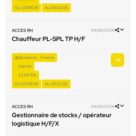
Du:
10/08/26
Au:
30/10/26
ACCES RH
04/08/2026
Chauffeur PL-SPL TP H/F
Bessières , France
Interim
13,00 €/h
Du:
01/09/26
Au:
30/11/26
ACCES RH
04/08/2026
Gestionnaire de stocks / opérateur
logistique H/F/X