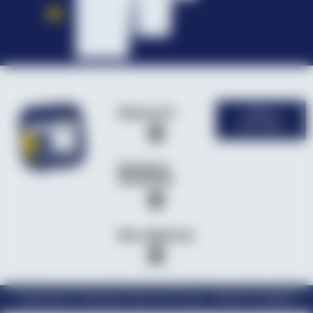
Découvrir
Offres
d'emploi
Secteurs
d’activité
Nos Agences
Copyright © 2024 par Velcome Group – Mentions légales