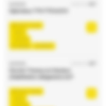
ACCES RH
04/06/2026
Opérateur TTH TTS H/F/X
Flourens , France
Interim
12,31 €/h
Du:
24/08/26
Au:
08/06/27
ACCES RH
05/08/2026
Ouvrier Travaux en Hauteur
(Habilitation obligatoire) H/F
Toulouse , France
Interim
12,31 €/h