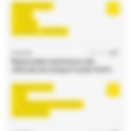
Flourens , France
Interim
12,31 €/h
Du:
24/08/26
Au:
31/12/27
ACCES RH
09/07/2026
Responsable maintenance des
véhicules de transport routier H/F/X
Toulouse , France
CDI
3.000,00 €/mois - 3.150,00 €/mois
Début le:
17/08/26