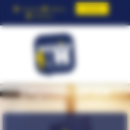
Contact
Toulouse
Balma
Pamiers
Déposer un CV