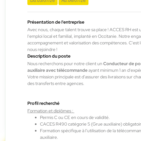
Du:
03/07/26
Au:
06/07/26
Auterive , France
Présentation de l'entreprise
Interim
Avec nous, chaque talent trouve sa place ! ACCES RH est 
12,31 €/h - 12,50 €/h
l'emploi local et familial, implanté en Occitanie. Notre en
Du:
29/07/26
Au:
14/08/26
accompagnement et valorisation des compétences. C'est
nous rejoindre !
Description du poste
Nous recherchons pour notre client un
Conducteur de por
ACCES RH
29/07/2026
auxiliaire avec télécommande
ayant minimum 1 an d'expé
Cariste H/F/X
Votre mission principale est d'assurer des livraisons sur cha
des transferts entre agences.
Auterive , France
Interim
Profil recherché
Formation et diplômes :
12,31 €/h - 12,50 €/h
Permis C ou CE en cours de validité.
Du:
29/07/26
Au:
14/08/26
CACES R490 catégorie 5 (Grue auxiliaire) obligatoire,
Formation spécifique à l'utilisation de la télécomma
1
sur 8
Suivant »
auxiliaire.