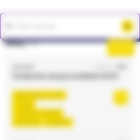
Offres
(73)
Filtres
ACCES RH
30/06/2026
Conducteur de grue auxiliaire H/F/X
Saint-Nazaire , France
Interim
12,50 €/h - 13,00 €/h
Du:
03/07/26
Au:
06/07/26