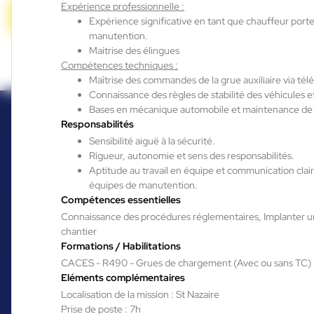
Expérience professionnelle :
Candidature spontanée
Expérience significative en tant que chauffeur port
manutention.
Maitrise des élingues
Compétences techniques :
Maîtrise des commandes de la grue auxiliaire via t
Connaissance des règles de stabilité des véhicules e
Bases en mécanique automobile et maintenance de
Responsabilités
Sensibilité aiguë à la sécurité.
Rigueur, autonomie et sens des responsabilités.
Aptitude au travail en équipe et communication clair
équipes de manutention.
Compétences essentielles
Connaissance des procédures réglementaires, Implanter 
chantier
Formations / Habilitations
CACES - R490 - Grues de chargement (Avec ou sans TC)
Vous êtes déjà
Eléments complémentaires
Localisation de la mission : St Nazaire
candidat de notre
Prise de poste : 7h