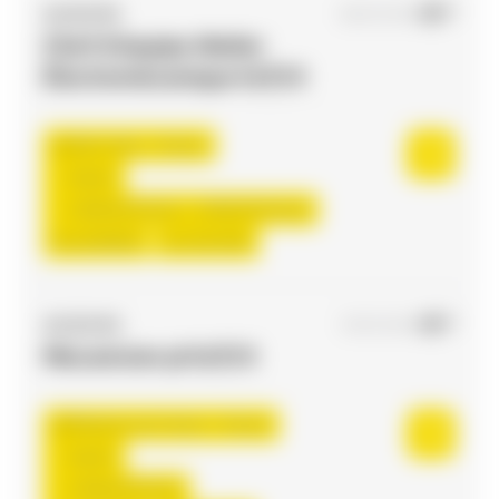
ACCES RH
16/07/2026
Chef d'équipe Atelier
Électromécanique H/F/X
Saint-Jean , France
Interim
2.000,00 €/mois - 2.500,00 €/mois
Du:
01/09/26
Au:
31/12/26
ACCES RH
17/07/2026
Mecanicien pl H/F/X
Plaisance-du-Touch , France
Interim
2.500,00 €/mois