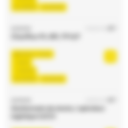
Du:
10/08/26
Au:
30/10/26
ACCES RH
04/08/2026
Chauffeur PL-SPL TP H/F
Bessières , France
Interim
13,00 €/h
Du:
01/09/26
Au:
30/11/26
ACCES RH
04/08/2026
Gestionnaire de stocks / opérateur
logistique H/F/X