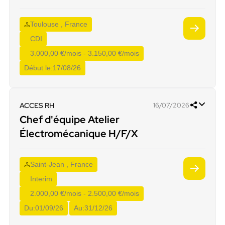
Toulouse , France
CDI
3.000,00 €/mois - 3.150,00 €/mois
Début le:
17/08/26
ACCES RH
16/07/2026
Chef d'équipe Atelier
Électromécanique H/F/X
Saint-Jean , France
Interim
2.000,00 €/mois - 2.500,00 €/mois
Du:
01/09/26
Au:
31/12/26