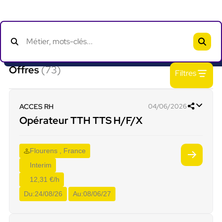
Offres
(73)
Filtres
ACCES RH
04/06/2026
Opérateur TTH TTS H/F/X
Flourens , France
Interim
12,31 €/h
Du:
24/08/26
Au:
08/06/27