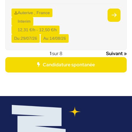
Auterive , France
Interim
12,31 €/h - 12,50 €/h
Du:
29/07/26
Au:
14/08/26
1
sur 8
Suivant »
Candidature spontanée