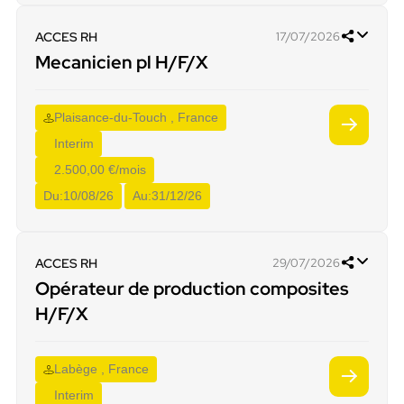
ACCES RH
17/07/2026
Mecanicien pl H/F/X
Plaisance-du-Touch , France
Interim
2.500,00 €/mois
Du:
10/08/26
Au:
31/12/26
ACCES RH
29/07/2026
Opérateur de production composites
H/F/X
Labège , France
Interim