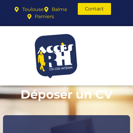
Contact
Toulouse
Balma
Pamiers
Déposer un CV