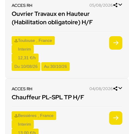
ACCES RH
05/08/2026
Ouvrier Travaux en Hauteur
(Habilitation obligatoire) H/F
Toulouse , France
Interim
12,31 €/h
Du:
10/08/26
Au:
30/10/26
ACCES RH
04/08/2026
Chauffeur PL-SPL TP H/F
Bessières , France
Interim
13,00 €/h