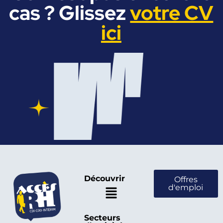
cas ? Glissez
votre CV
ici
Découvrir
Offres
d'emploi
Secteurs