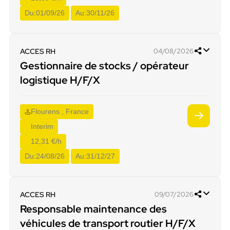
Du:
01/09/26
Au:
30/11/26
ACCES RH
04/08/2026
Gestionnaire de stocks / opérateur
logistique H/F/X
Flourens , France
Interim
12,31 €/h
Du:
24/08/26
Au:
31/12/27
ACCES RH
09/07/2026
Responsable maintenance des
véhicules de transport routier H/F/X