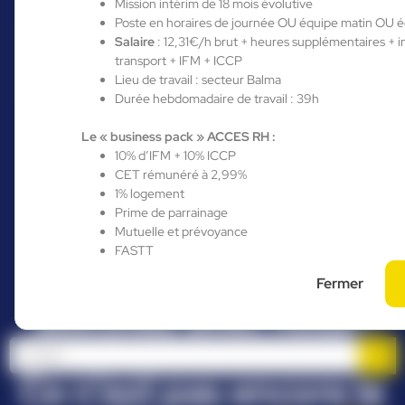
Mission intérim de 18 mois évolutive
Poste en horaires de journée OU équipe matin OU é
Salaire
: 12,31€/h brut + heures supplémentaires + 
transport + IFM + ICCP
Lieu de travail : secteur Balma
Durée hebdomadaire de travail : 39h
Vous êtes déjà
Le « business pack » ACCES RH :
10% d’IFM + 10% ICCP
candidat de notre
CET rémunéré à 2,99%
1% logement
agence, accédez à
Prime de parrainage
votre espace
Mutuelle et prévoyance
FASTT
personnalisé et
Fermer
discutez avec nous !
Ce n’est pas encore le