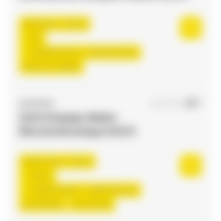
Toulouse , France
CDI
3.000,00 €/mois - 3.150,00 €/mois
Début le:
17/08/26
ACCES RH
16/07/2026
Chef d'équipe Atelier
Électromécanique H/F/X
Saint-Jean , France
Interim
2.000,00 €/mois - 2.500,00 €/mois
Du:
01/09/26
Au:
31/12/26