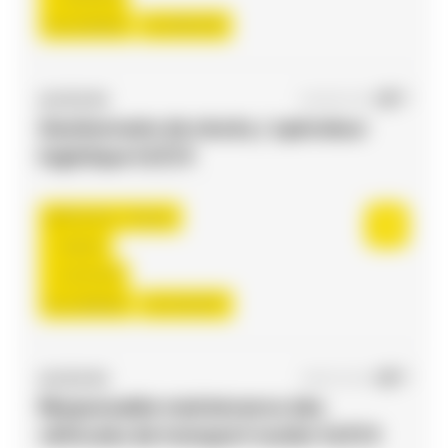
Du:
01/09/26
Au:
30/11/26
ACCES RH
04/08/2026
Gestionnaire de stocks / opérateur
logistique H/F/X
Flourens , France
Interim
12,31 €/h
Du:
24/08/26
Au:
31/12/27
ACCES RH
09/07/2026
Responsable maintenance des
véhicules de transport routier H/F/X