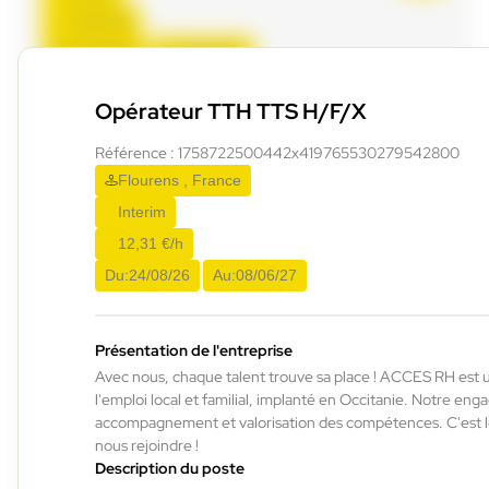
12,50 €/h
Du:
03/08/26
Au:
29/01/27
Opérateur TTH TTS H/F/X
ACCES RH
29/07/2026
Référence : 1758722500442x419765530279542800
Préparateur de commande caces
Flourens , France
H/F/X
Interim
12,31 €/h
Auterive , France
Du:
24/08/26
Au:
08/06/27
Interim
12,31 €/h - 12,50 €/h
Présentation de l'entreprise
Du:
29/07/26
Au:
14/08/26
Avec nous, chaque talent trouve sa place ! ACCES RH est 
l'emploi local et familial, implanté en Occitanie. Notre en
accompagnement et valorisation des compétences. C'est
ACCES RH
29/07/2026
nous rejoindre !
Cariste H/F/X
Description du poste