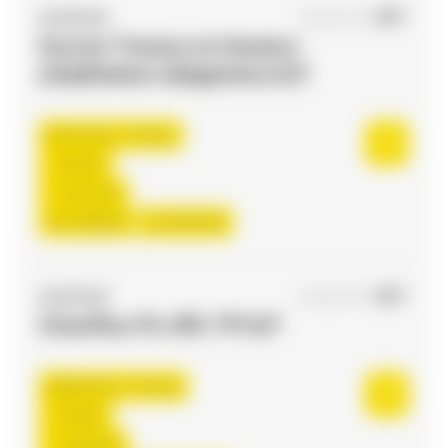
ACCES RH
05/08/2026
Ouvrier Travaux en Hauteur
(Habilitation obligatoire) H/F
Toulouse , France
Interim
12,31 €/h
Du:
10/08/26
Au:
30/10/26
ACCES RH
04/08/2026
Chauffeur PL-SPL TP H/F
Bessières , France
Interim
13,00 €/h