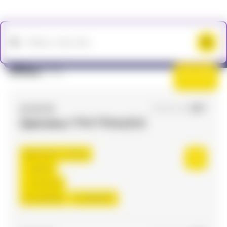
Offres
(73)
Filtres
ACCES RH
04/06/2026
Opérateur TTH TTS H/F/X
Flourens , France
Interim
12,31 €/h
Du:
24/08/26
Au:
08/06/27