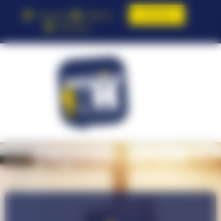
Contact
Toulouse
Balma
Pamiers
Déposer un CV