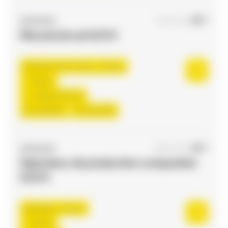
ACCES RH
17/07/2026
Mecanicien pl H/F/X
Plaisance-du-Touch , France
Interim
2.500,00 €/mois
Du:
10/08/26
Au:
31/12/26
ACCES RH
29/07/2026
Opérateur de production composites
H/F/X
Labège , France
Interim