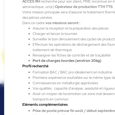
ACCES RH
recherche pour son client, PME reconnue en i
aéronautique, un(e)
Opérateur de production TTH TTS
.
Auterive , France
Votre mission principale sera d'assurer le traitement therm
des pièces usinées.
Interim
Dans ce cadre
vos missions seront :
12,31 €/h - 12,50 €/h
Assurer la réception et la préparation des pièces
Charger et lancer la tournée
Du:
29/07/26
Au:
14/08/26
Surveiller le bon déroulement des cycles de product
Effectuer les opérations de déchargement des fours
1
sur 8
Suivant »
traitement de thermique
Renseigner les fiches de contrôle et de traçabilité
Candidature spontanée
Port de charges lourdes (environ 20kg)
Profil recherché
Formation BAC / BAC pro idéalement en industrie
Première expérience souhaitée sur le même type d
Connaissances en métallurgie appréciées
Vos qualités : capacité d'analyse, assiduité et rigueu
Avoir un moyen de locomotion car zone mal desservi
transports en commun
Eléments complémentaires
Prise de poste prévue fin août / début septembr