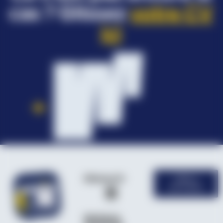
cas ? Glissez
votre CV
ici
Découvrir
Offres
d'emploi
Secteurs