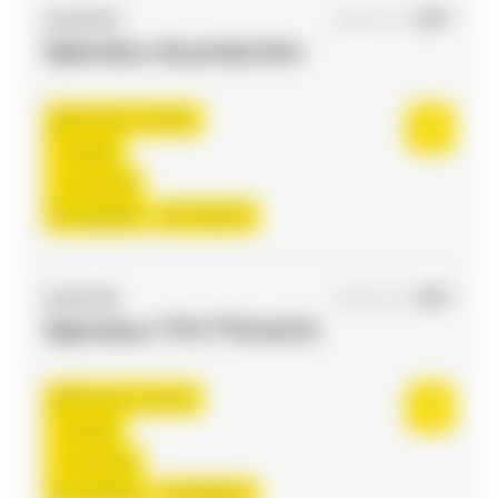
ACCES RH
09/03/2026
Opérateur de production
Flourens , France
Interim
12,31 €/h
Du:
24/08/26
Au:
31/12/27
ACCES RH
04/06/2026
Opérateur TTH TTS H/F/X
Flourens , France
Interim
12,31 €/h
Du:
24/08/26
Au:
08/06/27