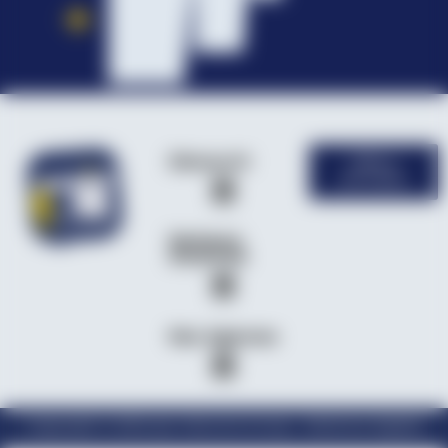
Découvrir
Offres
d'emploi
Secteurs
d’activité
Nos Agences
Copyright © 2024 par Velcome Group – Mentions légales