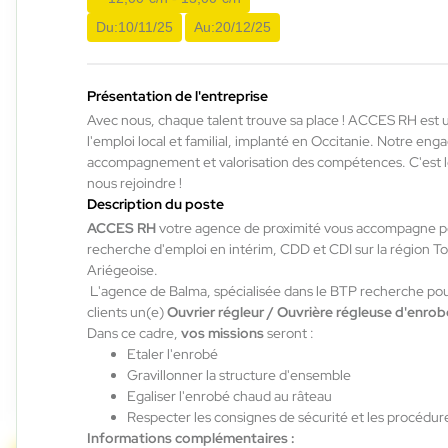
Labège , France
Du:
10/11/25
Au:
20/12/25
Interim
12,50 €/h
Présentation de l'entreprise
Du:
03/08/26
Au:
29/01/27
Avec nous, chaque talent trouve sa place ! ACCES RH est 
l'emploi local et familial, implanté en Occitanie. Notre en
accompagnement et valorisation des compétences. C'est
ACCES RH
29/07/2026
nous rejoindre !
Préparateur de commande caces
Description du poste
ACCES RH
votre agence de proximité vous accompagne p
H/F/X
recherche d'emploi en intérim, CDD et CDI sur la région T
Ariégeoise.
L'agence de Balma, spécialisée dans le BTP recherche pour
Auterive , France
clients un(e)
Ouvrier régleur / Ouvrière régleuse d'enro
Interim
Dans ce cadre,
vos missions
seront :
12,31 €/h - 12,50 €/h
Etaler l'enrobé
Gravillonner la structure d'ensemble
Du:
29/07/26
Au:
14/08/26
Egaliser l'enrobé chaud au râteau
Respecter les consignes de sécurité et les procédure
1
sur 8
Suivant »
Informations complémentaires :