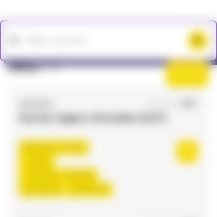
Offres
(73)
Filtres
ACCES RH
03/11/2025
Ouvrier régleur d'enrobés H/F/X
Toulouse , France
Interim
12,00 €/h - 13,00 €/h
Du:
10/11/25
Au:
20/12/25