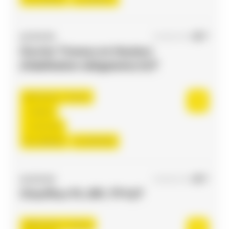
ACCES RH
05/08/2026
Ouvrier Travaux en Hauteur
(Habilitation obligatoire) H/F
Toulouse , France
Interim
12,31 €/h
Du:
10/08/26
Au:
30/10/26
ACCES RH
04/08/2026
Chauffeur PL-SPL TP H/F
Bessières , France