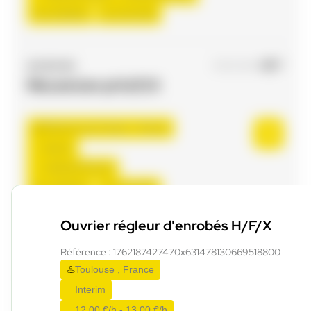
Du:
01/09/26
Au:
31/12/26
ACCES RH
17/07/2026
Mecanicien pl H/F/X
Plaisance-du-Touch , France
Interim
2.500,00 €/mois
Du:
10/08/26
Au:
31/12/26
Ouvrier régleur d'enrobés H/F/X
ACCES RH
29/07/2026
Référence : 1762187427470x631478130669518800
Opérateur de production composites
Toulouse , France
H/F/X
Interim
12,00 €/h - 13,00 €/h