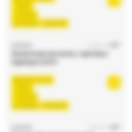
Interim
13,00 €/h
Du:
01/09/26
Au:
30/11/26
ACCES RH
04/08/2026
Gestionnaire de stocks / opérateur
logistique H/F/X
Flourens , France
Interim
12,31 €/h
Du:
24/08/26
Au:
31/12/27
ACCES RH
09/07/2026