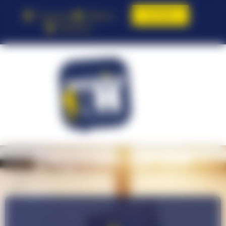
Contact
Toulouse
Balma
Pamiers
Déposer un CV