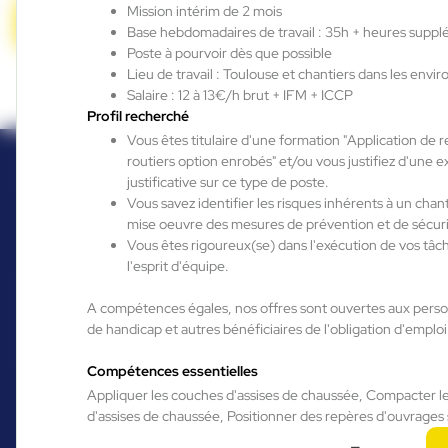
Mission intérim de 2 mois
Candidature spontanée
Base hebdomadaires de travail : 35h + heures suppl
Poste à pourvoir dès que possible
Lieu de travail : Toulouse et chantiers dans les envir
Salaire : 12 à 13€/h brut + IFM + ICCP
Profil recherché
Vous êtes titulaire d'une formation "Application de
routiers option enrobés" et/ou vous justifiez d'une 
justificative sur ce type de poste.
Vous savez identifier les risques inhérents à un chanti
mise oeuvre des mesures de prévention et de sécuri
Vous êtes rigoureux(se) dans l'exécution de vos tâc
l'esprit d'équipe.
A compétences égales, nos offres sont ouvertes aux perso
de handicap et autres bénéficiaires de l'obligation d'emploi
Compétences essentielles
Vous êtes déjà
Appliquer les couches d'assises de chaussée, Compacter l
d'assises de chaussée, Positionner des repères d'ouvrages 
candidat de notre