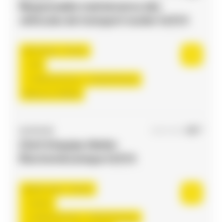
Responsable maintenance des
véhicules de transport routier H/F/X
Toulouse , France
CDI
3.000,00 €/mois - 3.150,00 €/mois
Début le:
17/08/26
ACCES RH
16/07/2026
Chef d'équipe Atelier
Électromécanique H/F/X
Saint-Jean , France
Interim
2.000,00 €/mois - 2.500,00 €/mois