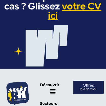
cas ? Glissez
votre CV
ici
Découvrir
Offres
d'emploi
Secteurs