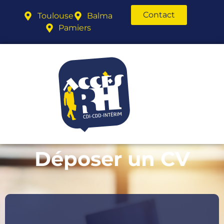
Contact
Toulouse
Balma
Pamiers
Déposer un CV