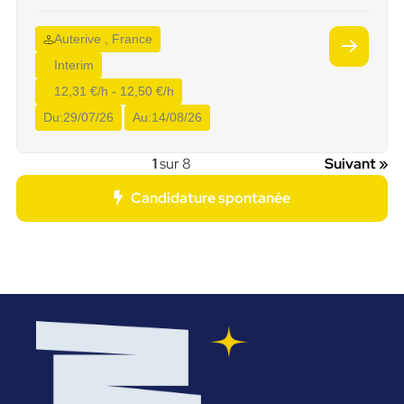
Auterive , France
Interim
12,31 €/h - 12,50 €/h
Du:
29/07/26
Au:
14/08/26
1
sur 8
Suivant »
Candidature spontanée