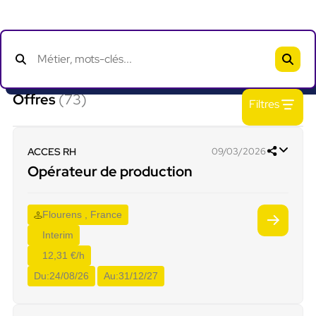
Offres
(73)
Filtres
ACCES RH
09/03/2026
Opérateur de production
Flourens , France
Interim
12,31 €/h
Du:
24/08/26
Au:
31/12/27