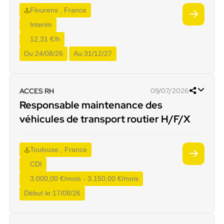
Flourens , France
Interim
12,31 €/h
Du:
24/08/26
Au:
31/12/27
ACCES RH
09/07/2026
Responsable maintenance des
véhicules de transport routier H/F/X
Toulouse , France
CDI
3.000,00 €/mois - 3.150,00 €/mois
Début le:
17/08/26