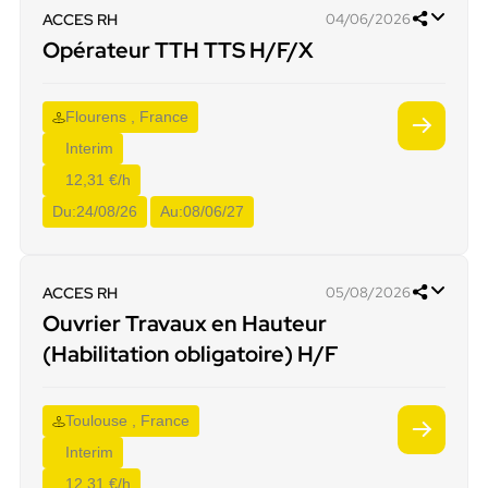
ACCES RH
04/06/2026
Opérateur TTH TTS H/F/X
Flourens , France
Interim
12,31 €/h
Du:
24/08/26
Au:
08/06/27
ACCES RH
05/08/2026
Ouvrier Travaux en Hauteur
(Habilitation obligatoire) H/F
Toulouse , France
Interim
12,31 €/h