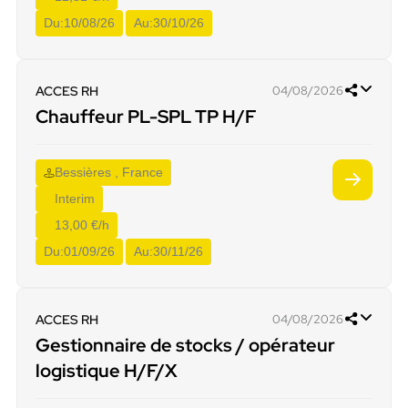
Du:
10/08/26
Au:
30/10/26
ACCES RH
04/08/2026
Chauffeur PL-SPL TP H/F
Bessières , France
Interim
13,00 €/h
Du:
01/09/26
Au:
30/11/26
ACCES RH
04/08/2026
Gestionnaire de stocks / opérateur
logistique H/F/X