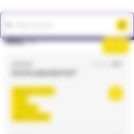
Offres
(73)
Filtres
ACCES RH
11/05/2026
Ouvrier polyvalent H/F
Toulouse , France
CDI
14,55 €/h
Début le:
11/05/26