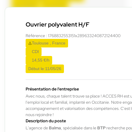
Du:
01/09/26
Au:
31/12/26
Ouvrier polyvalent H/F
ACCES RH
17/07/2026
Mecanicien pl H/F/X
Référence : 1768832553151x289633240872124400
Toulouse , France
CDI
Plaisance-du-Touch , France
14,55 €/h
Interim
Début le:
11/05/26
2.500,00 €/mois
Du:
10/08/26
Au:
31/12/26
Présentation de l'entreprise
Avec nous, chaque talent trouve sa place ! ACCES RH est 
ACCES RH
29/07/2026
l'emploi local et familial, implanté en Occitanie. Notre en
accompagnement et valorisation des compétences. C'est
Opérateur de production composites
nous rejoindre !
H/F/X
Description du poste
L'agence de
Balma
, spécialisée dans le
BTP
recherche pou