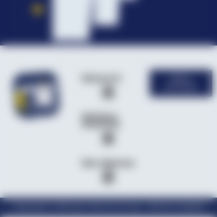
Découvrir
Offres
d'emploi
Secteurs
d’activité
Nos Agences
Copyright © 2024 par Velcome Group – Mentions légales