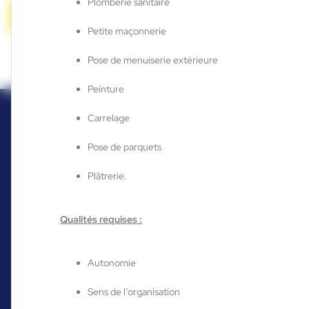
Plomberie sanitaire
Candidature spontanée
Petite maçonnerie
Pose de menuiserie extérieure
Peinture
Carrelage
Pose de parquets
Plâtrerie.
Qualités requises :
Autonomie
Vous êtes déjà
Sens de l’organisation
candidat de notre