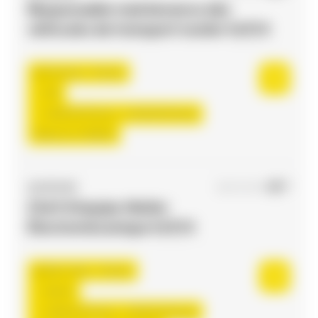
Responsable maintenance des
véhicules de transport routier H/F/X
Toulouse , France
CDI
3.000,00 €/mois - 3.150,00 €/mois
Début le:
17/08/26
ACCES RH
16/07/2026
Chef d'équipe Atelier
Électromécanique H/F/X
Saint-Jean , France
Interim
2.000,00 €/mois - 2.500,00 €/mois