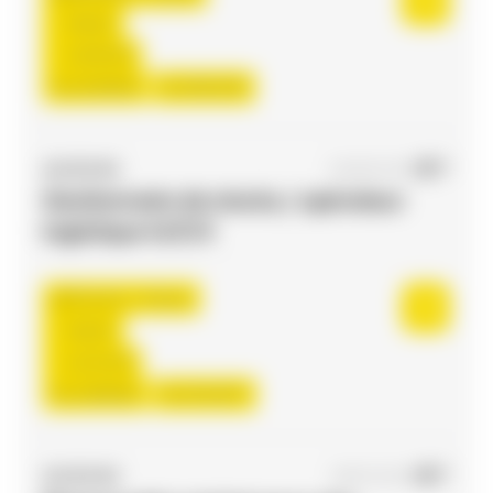
Interim
13,00 €/h
Du:
01/09/26
Au:
30/11/26
ACCES RH
04/08/2026
Gestionnaire de stocks / opérateur
logistique H/F/X
Flourens , France
Interim
12,31 €/h
Du:
24/08/26
Au:
31/12/27
ACCES RH
09/07/2026