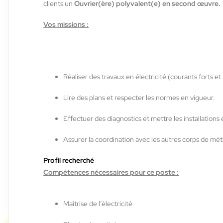
clients un
Ouvrier(ère) polyvalent(e) en second œuvre.
Labège , France
Interim
Vos missions :
12,50 €/h
Du:
03/08/26
Au:
29/01/27
Réaliser des travaux en électricité (courants forts et 
ACCES RH
29/07/2026
Lire des plans et respecter les normes en vigueur.
Préparateur de commande caces
H/F/X
Effectuer des diagnostics et mettre les installations
Assurer la coordination avec les autres corps de méti
Auterive , France
Profil recherché
Interim
Compétences nécessaires pour ce poste :
12,31 €/h - 12,50 €/h
Du:
29/07/26
Au:
14/08/26
Maîtrise de l’électricité
1
sur 8
Suivant »