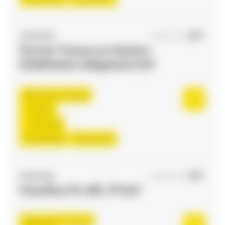
ACCES RH
05/08/2026
Ouvrier Travaux en Hauteur
(Habilitation obligatoire) H/F
Toulouse , France
Interim
12,31 €/h
Du:
10/08/26
Au:
30/10/26
ACCES RH
04/08/2026
Chauffeur PL-SPL TP H/F
Bessières , France