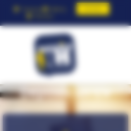
Contact
Toulouse
Balma
Pamiers
Déposer un CV