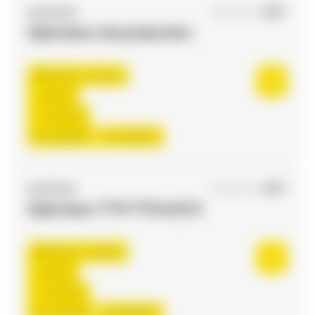
ACCES RH
09/03/2026
Opérateur de production
Flourens , France
Interim
12,31 €/h
Du:
24/08/26
Au:
31/12/27
ACCES RH
04/06/2026
Opérateur TTH TTS H/F/X
Flourens , France
Interim
12,31 €/h
Du:
24/08/26
Au:
08/06/27