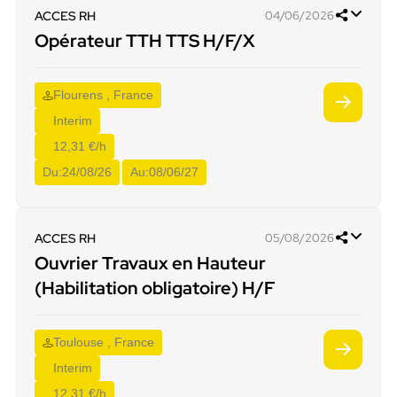
ACCES RH
04/06/2026
Opérateur TTH TTS H/F/X
Flourens , France
Interim
12,31 €/h
Du:
24/08/26
Au:
08/06/27
ACCES RH
05/08/2026
Ouvrier Travaux en Hauteur
(Habilitation obligatoire) H/F
Toulouse , France
Interim
12,31 €/h