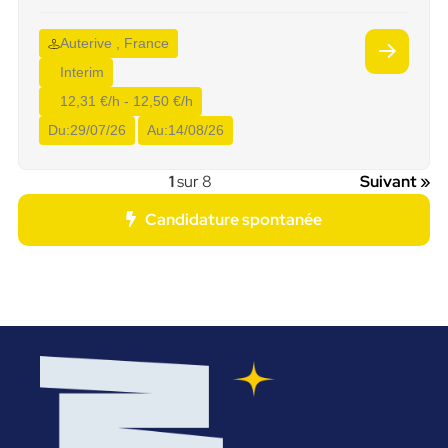
Auterive , France
Interim
12,31 €/h - 12,50 €/h
Du:
29/07/26
Au:
14/08/26
1
sur 8
Suivant »
Candidature spontanée