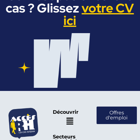
cas ? Glissez
votre CV
ici
Découvrir
Offres
d'emploi
Secteurs