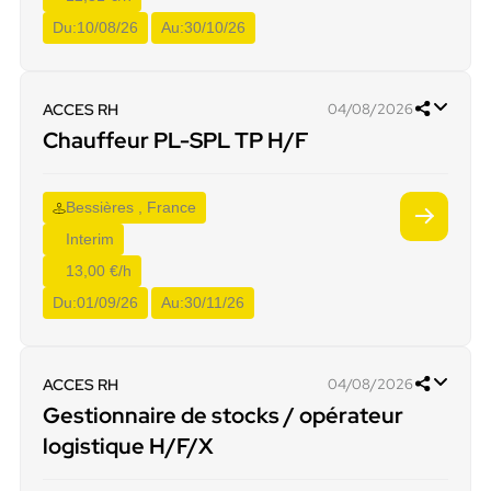
Du:
10/08/26
Au:
30/10/26
ACCES RH
04/08/2026
Chauffeur PL-SPL TP H/F
Bessières , France
Interim
13,00 €/h
Du:
01/09/26
Au:
30/11/26
ACCES RH
04/08/2026
Gestionnaire de stocks / opérateur
logistique H/F/X