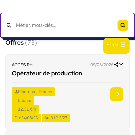
Offres
(73)
Filtres
ACCES RH
09/03/2026
Opérateur de production
Flourens , France
Interim
12,31 €/h
Du:
24/08/26
Au:
31/12/27