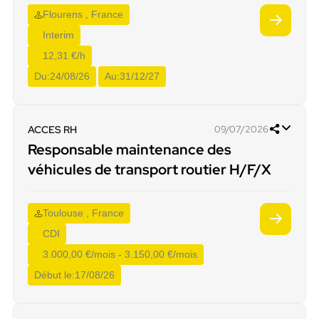
Flourens , France
Interim
12,31 €/h
Du:
24/08/26
Au:
31/12/27
ACCES RH
09/07/2026
Responsable maintenance des
véhicules de transport routier H/F/X
Toulouse , France
CDI
3.000,00 €/mois - 3.150,00 €/mois
Début le:
17/08/26