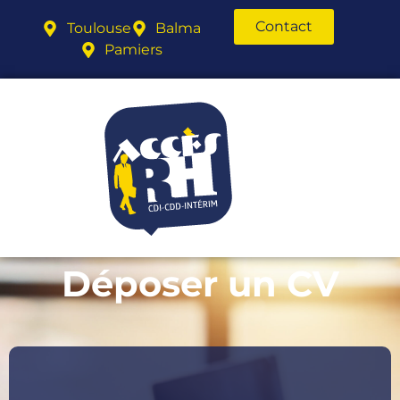
Contact
Toulouse
Balma
Pamiers
Déposer un CV