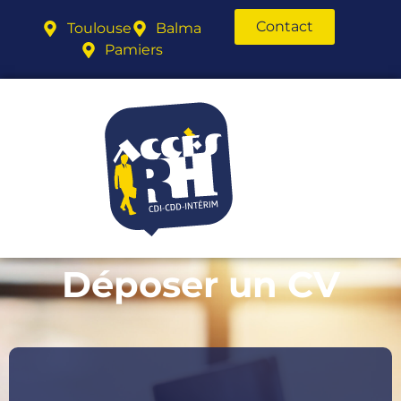
Contact
Toulouse
Balma
Pamiers
Déposer un CV