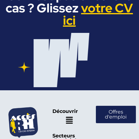
cas ? Glissez
votre CV
ici
Découvrir
Offres
d'emploi
Secteurs