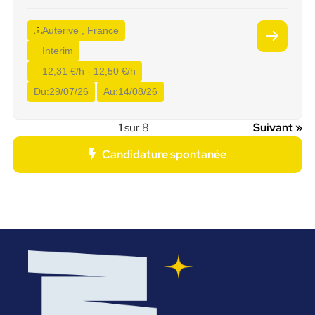
Auterive , France
Interim
12,31 €/h - 12,50 €/h
Du:
29/07/26
Au:
14/08/26
1
sur 8
Suivant »
Candidature spontanée