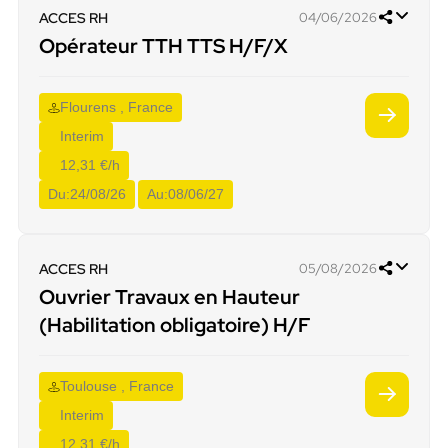
ACCES RH
04/06/2026
Opérateur TTH TTS H/F/X
Flourens , France
Interim
12,31 €/h
Du:
24/08/26
Au:
08/06/27
ACCES RH
05/08/2026
Ouvrier Travaux en Hauteur
(Habilitation obligatoire) H/F
Toulouse , France
Interim
12,31 €/h