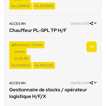
Du:
10/08/26
Au:
30/10/26
ACCES RH
04/08/2026
Chauffeur PL-SPL TP H/F
Bessières , France
Interim
13,00 €/h
Du:
01/09/26
Au:
30/11/26
ACCES RH
04/08/2026
Gestionnaire de stocks / opérateur
logistique H/F/X