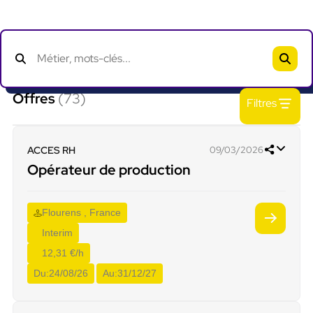
Offres
(73)
Filtres
ACCES RH
09/03/2026
Opérateur de production
Flourens , France
Interim
12,31 €/h
Du:
24/08/26
Au:
31/12/27