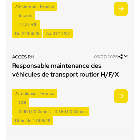
Flourens , France
Interim
12,31 €/h
Du:
24/08/26
Au:
31/12/27
ACCES RH
09/07/2026
Responsable maintenance des
véhicules de transport routier H/F/X
Toulouse , France
CDI
3.000,00 €/mois - 3.150,00 €/mois
Début le:
17/08/26