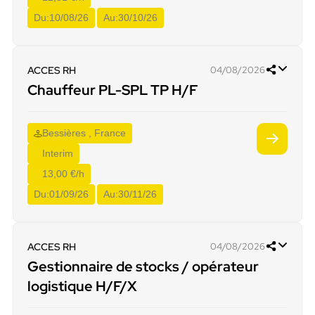
Du:
10/08/26
Au:
30/10/26
ACCES RH
04/08/2026
Chauffeur PL-SPL TP H/F
Bessières , France
Interim
13,00 €/h
Du:
01/09/26
Au:
30/11/26
ACCES RH
04/08/2026
Gestionnaire de stocks / opérateur
logistique H/F/X