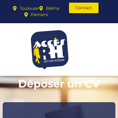
Contact
Toulouse
Balma
Pamiers
Déposer un CV