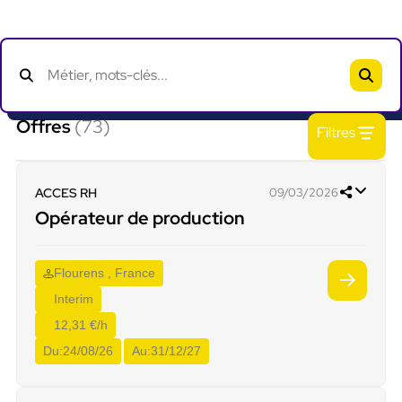
Offres
(73)
Filtres
ACCES RH
09/03/2026
Opérateur de production
Flourens , France
Interim
12,31 €/h
Du:
24/08/26
Au:
31/12/27