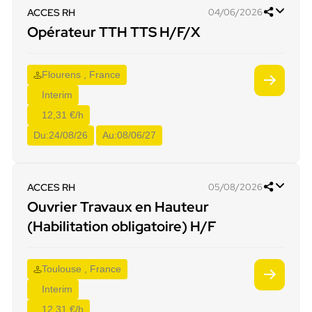
ACCES RH
04/06/2026
Opérateur TTH TTS H/F/X
Flourens , France
Interim
12,31 €/h
Du:
24/08/26
Au:
08/06/27
ACCES RH
05/08/2026
Ouvrier Travaux en Hauteur
(Habilitation obligatoire) H/F
Toulouse , France
Interim
12,31 €/h