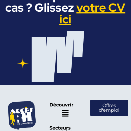
cas ? Glissez
votre CV
ici
Découvrir
Offres
d'emploi
Secteurs