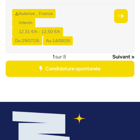
Auterive , France
Interim
12,31 €/h - 12,50 €/h
Du:
29/07/26
Au:
14/08/26
1
sur 8
Suivant »
Candidature spontanée