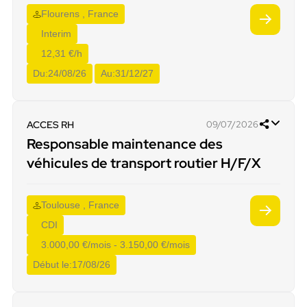
Flourens , France
Interim
12,31 €/h
Du:
24/08/26
Au:
31/12/27
ACCES RH
09/07/2026
Responsable maintenance des
véhicules de transport routier H/F/X
Toulouse , France
CDI
3.000,00 €/mois - 3.150,00 €/mois
Début le:
17/08/26