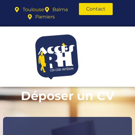
Contact
Toulouse
Balma
Pamiers
Déposer un CV