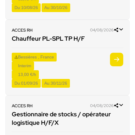
Du:
10/08/26
Au:
30/10/26
ACCES RH
04/08/2026
Chauffeur PL-SPL TP H/F
Bessières , France
Interim
13,00 €/h
Du:
01/09/26
Au:
30/11/26
ACCES RH
04/08/2026
Gestionnaire de stocks / opérateur
logistique H/F/X