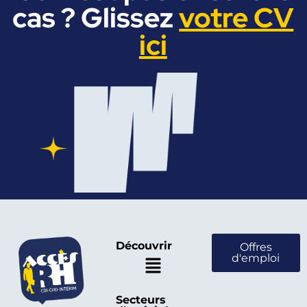
cas ? Glissez
votre CV
ici
Découvrir
Offres
d'emploi
Secteurs