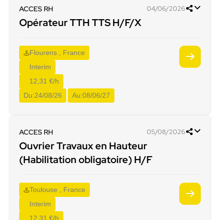
ACCES RH
04/06/2026
Opérateur TTH TTS H/F/X
Flourens , France
Interim
12,31 €/h
Du:
24/08/26
Au:
08/06/27
ACCES RH
05/08/2026
Ouvrier Travaux en Hauteur
(Habilitation obligatoire) H/F
Toulouse , France
Interim
12,31 €/h