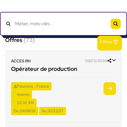
Offres
(73)
Filtres
ACCES RH
09/03/2026
Opérateur de production
Flourens , France
Interim
12,31 €/h
Du:
24/08/26
Au:
31/12/27