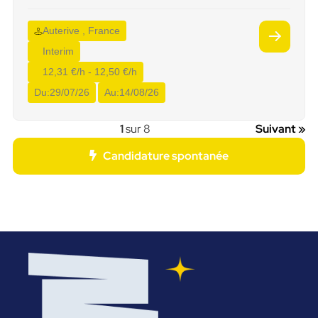
Auterive , France
Interim
12,31 €/h - 12,50 €/h
Du:
29/07/26
Au:
14/08/26
1
sur 8
Suivant »
Candidature spontanée