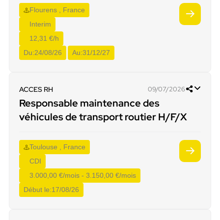
Flourens , France
Interim
12,31 €/h
Du:
24/08/26
Au:
31/12/27
ACCES RH
09/07/2026
Responsable maintenance des
véhicules de transport routier H/F/X
Toulouse , France
CDI
3.000,00 €/mois - 3.150,00 €/mois
Début le:
17/08/26