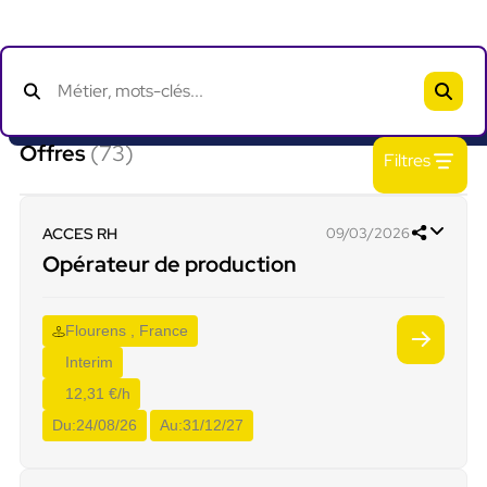
Offres
(73)
Filtres
ACCES RH
09/03/2026
Opérateur de production
Flourens , France
Interim
12,31 €/h
Du:
24/08/26
Au:
31/12/27