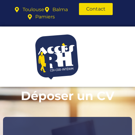
Contact
Toulouse
Balma
Pamiers
Déposer un CV