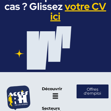
cas ? Glissez
votre CV
ici
Découvrir
Offres
d'emploi
Secteurs