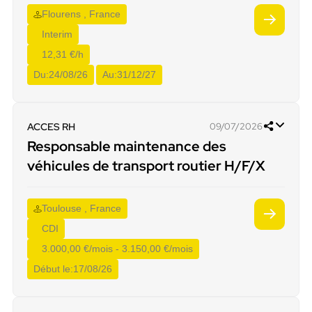
Flourens , France
Interim
12,31 €/h
Du:
24/08/26
Au:
31/12/27
ACCES RH
09/07/2026
Responsable maintenance des
véhicules de transport routier H/F/X
Toulouse , France
CDI
3.000,00 €/mois - 3.150,00 €/mois
Début le:
17/08/26