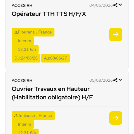
ACCES RH
04/06/2026
Opérateur TTH TTS H/F/X
Flourens , France
Interim
12,31 €/h
Du:
24/08/26
Au:
08/06/27
ACCES RH
05/08/2026
Ouvrier Travaux en Hauteur
(Habilitation obligatoire) H/F
Toulouse , France
Interim
12,31 €/h