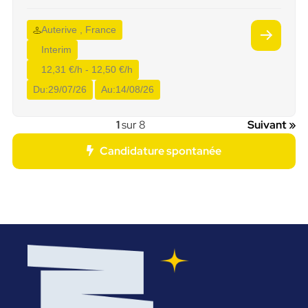
Auterive , France
Interim
12,31 €/h - 12,50 €/h
Du:
29/07/26
Au:
14/08/26
1
sur 8
Suivant »
Candidature spontanée