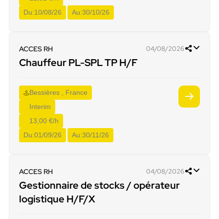
Du:
10/08/26
Au:
30/10/26
ACCES RH
04/08/2026
Chauffeur PL-SPL TP H/F
Bessières , France
Interim
13,00 €/h
Du:
01/09/26
Au:
30/11/26
ACCES RH
04/08/2026
Gestionnaire de stocks / opérateur
logistique H/F/X