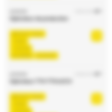
ACCES RH
09/03/2026
Opérateur de production
Flourens , France
Interim
12,31 €/h
Du:
24/08/26
Au:
31/12/27
ACCES RH
04/06/2026
Opérateur TTH TTS H/F/X
Flourens , France
Interim
12,31 €/h