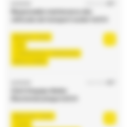
ACCES RH
09/07/2026
Responsable maintenance des
véhicules de transport routier H/F/X
Toulouse , France
CDI
3.000,00 €/mois - 3.150,00 €/mois
Début le:
17/08/26
ACCES RH
16/07/2026
Chef d'équipe Atelier
Électromécanique H/F/X
Saint-Jean , France
Interim