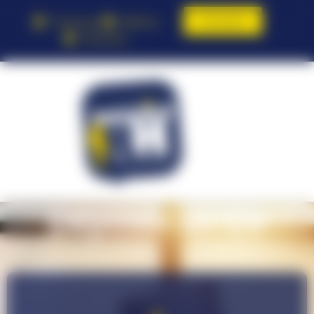
Contact
Toulouse
Balma
Pamiers
Déposer un CV