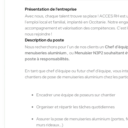
Présentation de l'entreprise
Labège , France
Avec nous, chaque talent trouve sa place ! ACCES RH est 
Interim
l'emploi local et familial, implanté en Occitanie. Notre en
accompagnement et valorisation des compétences. C'est
12,50 €/h
nous rejoindre !
Du:
03/08/26
Au:
29/01/27
Description du poste
Nous recherchons pour l’un de nos clients un
Chef d’équi
menuiseries aluminium
, ou
Menuisier N3P2 souhaitant é
ACCES RH
29/07/2026
poste à responsabilités.
Préparateur de commande caces
En tant que chef d’équipe ou futur chef d’équipe, vous int
H/F/X
chantiers de pose de menuiseries aluminium chez les partic
Auterive , France
Encadrer une équipe de poseurs sur chantier
Interim
Organiser et répartir les tâches quotidiennes
12,31 €/h - 12,50 €/h
Du:
29/07/26
Au:
14/08/26
Assurer la pose de menuiseries aluminium (portes, f
murs rideaux…)