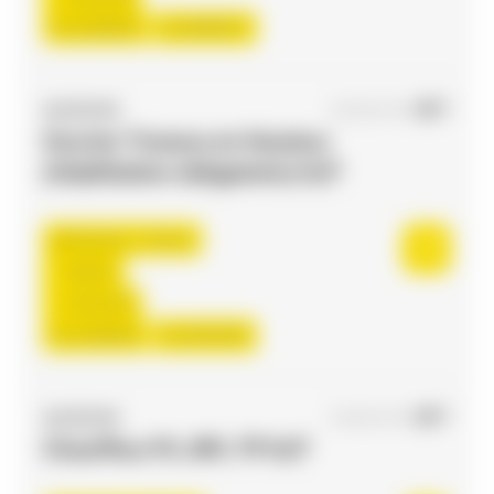
Du:
24/08/26
Au:
08/06/27
ACCES RH
05/08/2026
Ouvrier Travaux en Hauteur
(Habilitation obligatoire) H/F
Toulouse , France
Interim
12,31 €/h
Du:
10/08/26
Au:
30/10/26
ACCES RH
04/08/2026
Chauffeur PL-SPL TP H/F