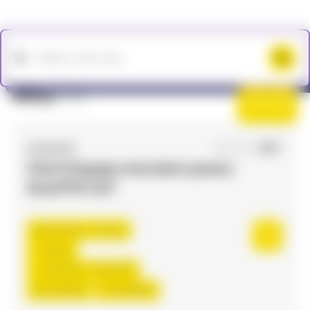
Offres
(73)
Filtres
ACCES RH
11/05/2026
Chef d'équipe menuisier poseur
ALU/PVC H/F
Colomiers , France
Interim
14,55 €/h - 15,40 €/h
Du:
11/05/26
Au:
11/06/26