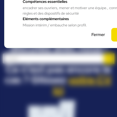
candidat de notre
Compétences essentielles
encadrer ses ouvriers, mener et motiver une équipe., con
agence, accédez à
règles et des dispositifs de sécurité
Eléments complémentaires
votre espace
Mission intérim / embauche selon profil.
personnalisé et
Fermer
discutez avec nous !
Ce n’est pas encore le
cas ? Glissez
votre CV
ici