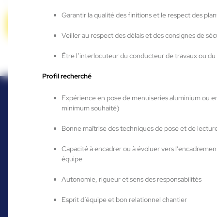
1
sur 8
Suivant »
Garantir la qualité des finitions et le respect des plan
Candidature spontanée
Veiller au respect des délais et des consignes de séc
Être l’interlocuteur du conducteur de travaux ou du 
Profil recherché
Expérience en pose de menuiseries aluminium ou e
minimum souhaité)
Bonne maîtrise des techniques de pose et de lectur
Capacité à encadrer ou à évoluer vers l’encadremen
équipe
Autonomie, rigueur et sens des responsabilités
Esprit d’équipe et bon relationnel chantier
Vous êtes déjà