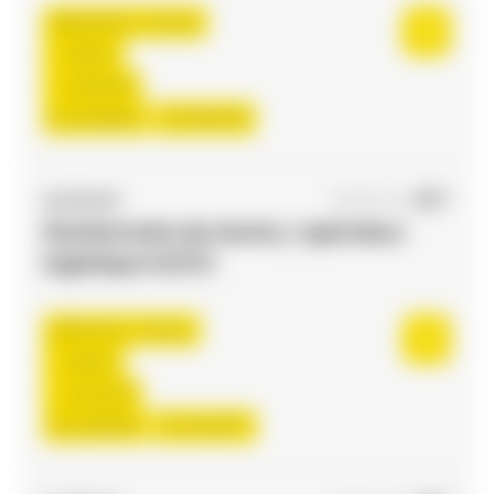
Bessières , France
Interim
13,00 €/h
Du:
01/09/26
Au:
30/11/26
ACCES RH
04/08/2026
Gestionnaire de stocks / opérateur
logistique H/F/X
Flourens , France
Interim
12,31 €/h
Du:
24/08/26
Au:
31/12/27