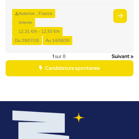
Auterive , France
Interim
12,31 €/h - 12,50 €/h
Du:
29/07/26
Au:
14/08/26
1
sur 8
Suivant »
Candidature spontanée