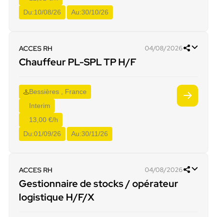
Du:
10/08/26
Au:
30/10/26
ACCES RH
04/08/2026
Chauffeur PL-SPL TP H/F
Bessières , France
Interim
13,00 €/h
Du:
01/09/26
Au:
30/11/26
ACCES RH
04/08/2026
Gestionnaire de stocks / opérateur
logistique H/F/X