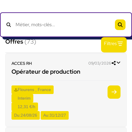
Offres
(73)
Filtres
ACCES RH
09/03/2026
Opérateur de production
Flourens , France
Interim
12,31 €/h
Du:
24/08/26
Au:
31/12/27