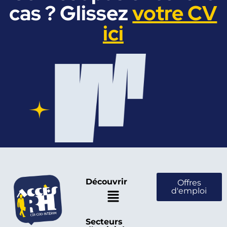
cas ? Glissez
votre CV
ici
Découvrir
Offres
d'emploi
Secteurs