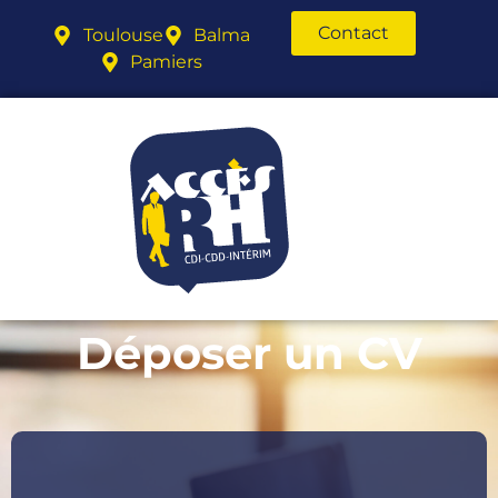
Contact
Toulouse
Balma
Pamiers
Déposer un CV