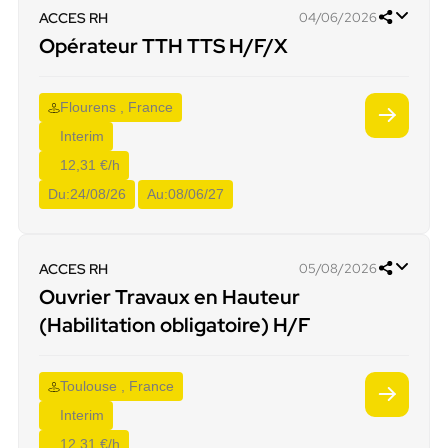
ACCES RH
04/06/2026
Opérateur TTH TTS H/F/X
Flourens , France
Interim
12,31 €/h
Du:
24/08/26
Au:
08/06/27
ACCES RH
05/08/2026
Ouvrier Travaux en Hauteur
(Habilitation obligatoire) H/F
Toulouse , France
Interim
12,31 €/h