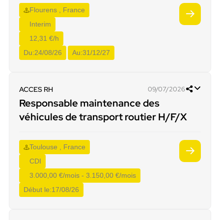
Flourens , France
Interim
12,31 €/h
Du:
24/08/26
Au:
31/12/27
ACCES RH
09/07/2026
Responsable maintenance des
véhicules de transport routier H/F/X
Toulouse , France
CDI
3.000,00 €/mois - 3.150,00 €/mois
Début le:
17/08/26