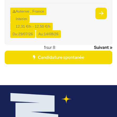
Auterive , France
Interim
12,31 €/h - 12,50 €/h
Du:
29/07/26
Au:
14/08/26
1
sur 8
Suivant »
Candidature spontanée