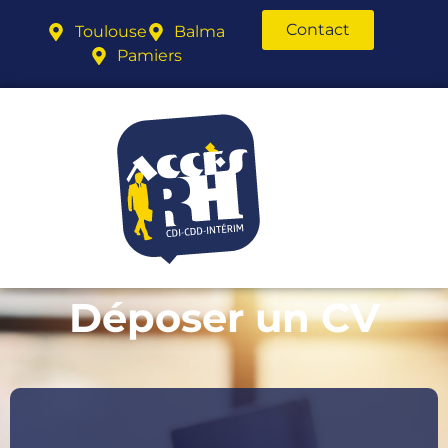
Contact
Toulouse
Balma
Pamiers
Déposer un CV