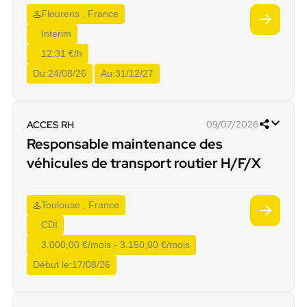
Flourens , France
Interim
12,31 €/h
Du:
24/08/26
Au:
31/12/27
ACCES RH
09/07/2026
Responsable maintenance des
véhicules de transport routier H/F/X
Toulouse , France
CDI
3.000,00 €/mois - 3.150,00 €/mois
Début le:
17/08/26