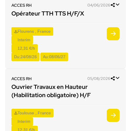
ACCES RH
04/06/2026
Opérateur TTH TTS H/F/X
Flourens , France
Interim
12,31 €/h
Du:
24/08/26
Au:
08/06/27
ACCES RH
05/08/2026
Ouvrier Travaux en Hauteur
(Habilitation obligatoire) H/F
Toulouse , France
Interim
12,31 €/h