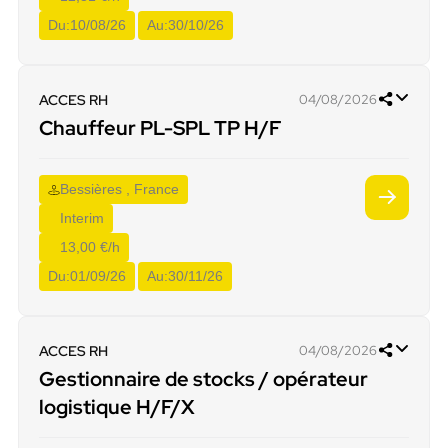
Du:
10/08/26
Au:
30/10/26
ACCES RH
04/08/2026
Chauffeur PL-SPL TP H/F
Bessières , France
Interim
13,00 €/h
Du:
01/09/26
Au:
30/11/26
ACCES RH
04/08/2026
Gestionnaire de stocks / opérateur
logistique H/F/X