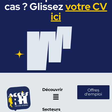
cas ? Glissez
votre CV
ici
Découvrir
Offres
d'emploi
Secteurs