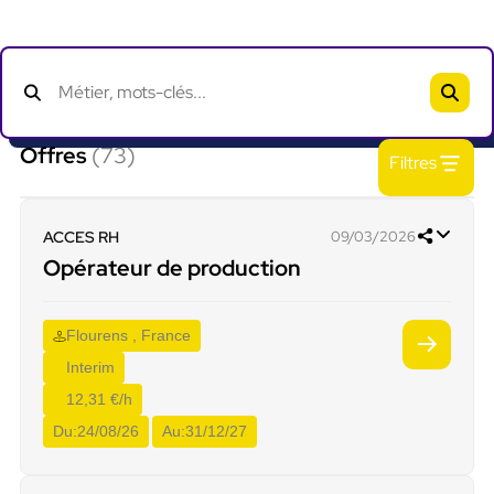
Offres
(73)
Filtres
ACCES RH
09/03/2026
Opérateur de production
Flourens , France
Interim
12,31 €/h
Du:
24/08/26
Au:
31/12/27