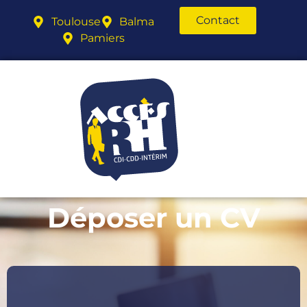
Contact
Toulouse
Balma
Pamiers
Déposer un CV