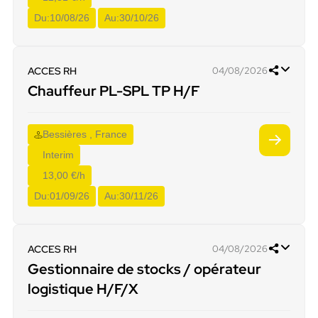
Du:
10/08/26
Au:
30/10/26
ACCES RH
04/08/2026
Chauffeur PL-SPL TP H/F
Bessières , France
Interim
13,00 €/h
Du:
01/09/26
Au:
30/11/26
ACCES RH
04/08/2026
Gestionnaire de stocks / opérateur
logistique H/F/X