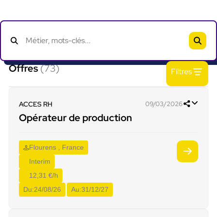
Offres
(73)
Filtres
ACCES RH
09/03/2026
Opérateur de production
Flourens , France
Interim
12,31 €/h
Du:
24/08/26
Au:
31/12/27