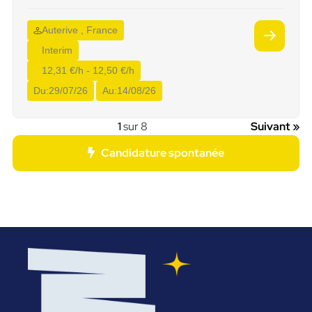
Auterive , France
Interim
12,31 €/h - 12,50 €/h
Du:
29/07/26
Au:
14/08/26
1
sur 8
Suivant »
Candidature spontanée