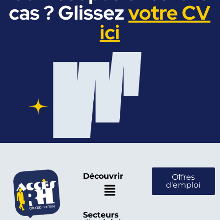
cas ? Glissez
votre CV
ici
Découvrir
Offres
d'emploi
Secteurs