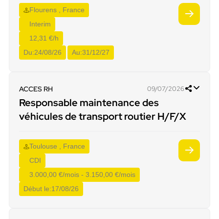
Flourens , France
Interim
12,31 €/h
Du:
24/08/26
Au:
31/12/27
ACCES RH
09/07/2026
Responsable maintenance des
véhicules de transport routier H/F/X
Toulouse , France
CDI
3.000,00 €/mois - 3.150,00 €/mois
Début le:
17/08/26