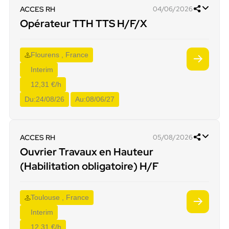
ACCES RH
04/06/2026
Opérateur TTH TTS H/F/X
Flourens , France
Interim
12,31 €/h
Du:
24/08/26
Au:
08/06/27
ACCES RH
05/08/2026
Ouvrier Travaux en Hauteur
(Habilitation obligatoire) H/F
Toulouse , France
Interim
12,31 €/h