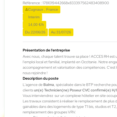
Référence : 1781019442668x833397562483408900
Cugnaux , France
Auterive , France
Interim
Interim
14,00 €/h
12,31 €/h - 12,50 €/h
Du:
22/06/26
Au:
31/07/26
Du:
29/07/26
Au:
14/08/26
Présentation de l'entreprise
ACCES RH
29/07/2026
Avec nous, chaque talent trouve sa place ! ACCES RH est 
Cariste H/F/X
l'emploi local et familial, implanté en Occitanie. Notre en
accompagnement et valorisation des compétences. C'est
nous rejoindre !
Auterive , France
Description du poste
L'agence de
Balma
, spécialisée dans le BTP recherche pou
Interim
clients
un(e) Technicien(ne) Poseur CVC confirmé(e) H/
12,31 €/h - 12,50 €/h
Vous interviendrez sur un complexe hôtelier en site occup
Du:
29/07/26
Au:
14/08/26
Les travaux consistent à réaliser le remplacement de plus
gainables dans des logements de type T1 bis, studios et T2, 
remplacement des groupes VRV.
1
sur 8
Suivant »