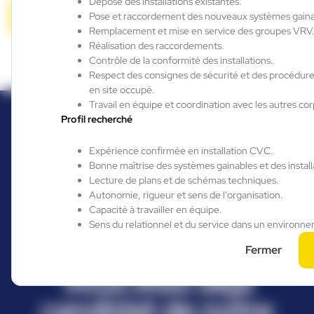
Dépose des installations existantes.
Candidature spontanée
Pose et raccordement des nouveaux systèmes gaina
Remplacement et mise en service des groupes VRV
Réalisation des raccordements.
Contrôle de la conformité des installations.
Respect des consignes de sécurité et des procédure
en site occupé.
Travail en équipe et coordination avec les autres cor
Profil recherché
Expérience confirmée en installation CVC.
Bonne maîtrise des systèmes gainables et des instal
Lecture de plans et de schémas techniques.
Autonomie, rigueur et sens de l'organisation.
Capacité à travailler en équipe.
Sens du relationnel et du service dans un environn
Fermer
Vous êtes déjà
candidat de notre