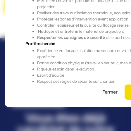
Mettre en œuvre les produits de flocage à l'aide de
Candidature spontanée
projection.
Réaliser des travaux d'isolation thermique, acousti
Protéger les zones d'intervention avant application.
Contrôler l'épaisseur et la qualité du flocage réalisé.
Nettoyer et entretenir le matériel de projection.
R
especter les consignes de sécurité
et le port des
Profil recherché
Expérience en flocage, isolation ou second œuvre 
appréciée.
Bonne condition physique (travail en hauteur, manu
Rigueur et soin dans l'exécution.
Esprit d'équipe.
Respect des règles de sécurité sur chantier.
Fermer
Vous êtes déjà
candidat de notre