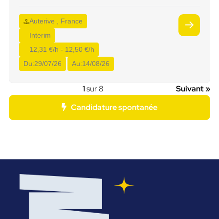
Auterive , France
Interim
12,31 €/h - 12,50 €/h
Du:
29/07/26
Au:
14/08/26
1
sur 8
Suivant »
Candidature spontanée