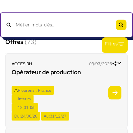
Offres
(73)
Filtres
ACCES RH
09/03/2026
Opérateur de production
Flourens , France
Interim
12,31 €/h
Du:
24/08/26
Au:
31/12/27