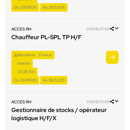
Du:
10/08/26
Au:
30/10/26
ACCES RH
04/08/2026
Chauffeur PL-SPL TP H/F
Bessières , France
Interim
13,00 €/h
Du:
01/09/26
Au:
30/11/26
ACCES RH
04/08/2026
Gestionnaire de stocks / opérateur
logistique H/F/X