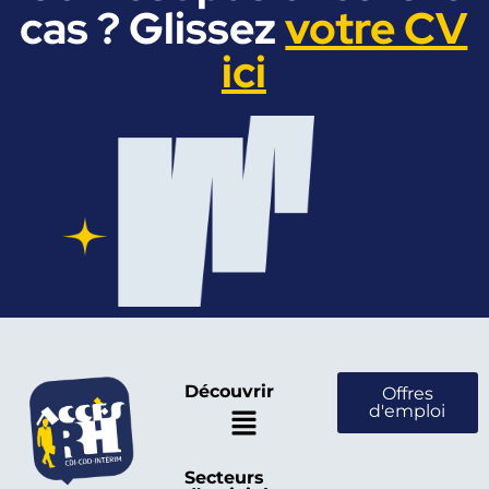
cas ? Glissez
votre CV
ici
Découvrir
Offres
d'emploi
Secteurs