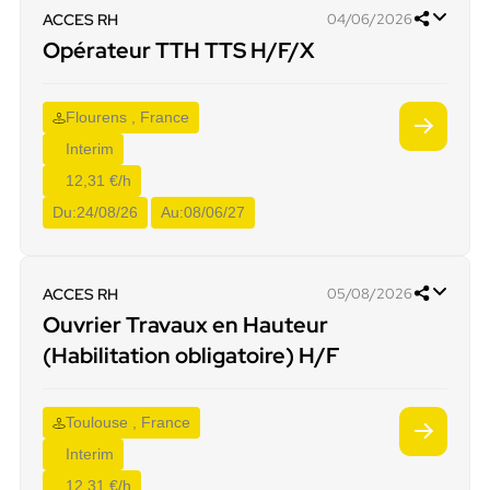
ACCES RH
04/06/2026
Opérateur TTH TTS H/F/X
Flourens , France
Interim
12,31 €/h
Du:
24/08/26
Au:
08/06/27
ACCES RH
05/08/2026
Ouvrier Travaux en Hauteur
(Habilitation obligatoire) H/F
Toulouse , France
Interim
12,31 €/h