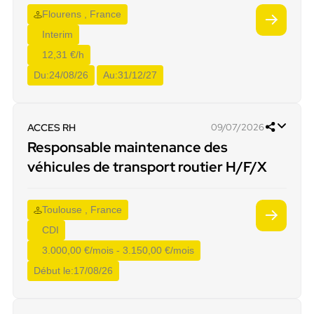
Flourens , France
Interim
12,31 €/h
Du:
24/08/26
Au:
31/12/27
ACCES RH
09/07/2026
Responsable maintenance des
véhicules de transport routier H/F/X
Toulouse , France
CDI
3.000,00 €/mois - 3.150,00 €/mois
Début le:
17/08/26