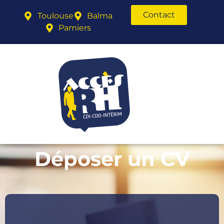
Contact
Toulouse
Balma
Pamiers
Déposer un CV