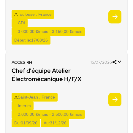
Toulouse , France
CDI
3.000,00 €/mois - 3.150,00 €/mois
Début le:
17/08/26
ACCES RH
16/07/2026
Chef d'équipe Atelier
Électromécanique H/F/X
Saint-Jean , France
Interim
2.000,00 €/mois - 2.500,00 €/mois
Du:
01/09/26
Au:
31/12/26