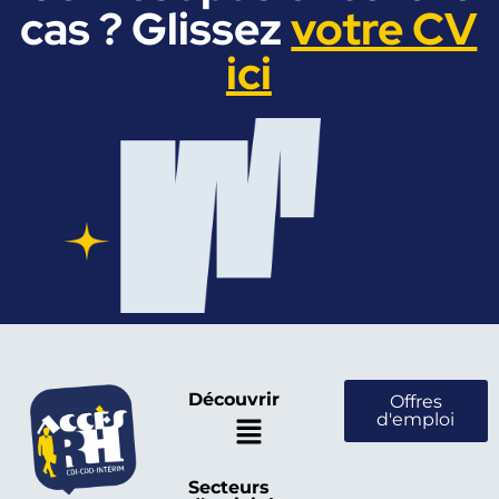
cas ? Glissez
votre CV
ici
Découvrir
Offres
d'emploi
Secteurs