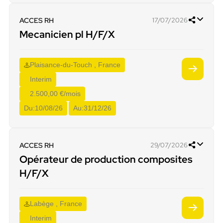
ACCES RH
17/07/2026
Mecanicien pl H/F/X
Plaisance-du-Touch , France
Interim
2.500,00 €/mois
Du:
10/08/26
Au:
31/12/26
ACCES RH
29/07/2026
Opérateur de production composites
H/F/X
Labège , France
Interim