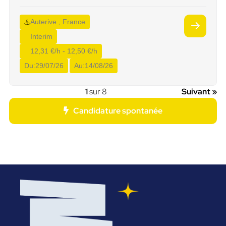
Auterive , France
Interim
12,31 €/h - 12,50 €/h
Du:
29/07/26
Au:
14/08/26
1
sur 8
Suivant »
Candidature spontanée