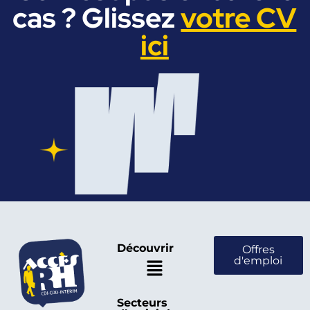
cas ? Glissez
votre CV
ici
Découvrir
Offres
d'emploi
Secteurs