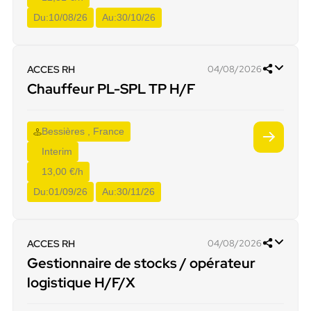
Du:
10/08/26
Au:
30/10/26
ACCES RH
04/08/2026
Chauffeur PL-SPL TP H/F
Bessières , France
Interim
13,00 €/h
Du:
01/09/26
Au:
30/11/26
ACCES RH
04/08/2026
Gestionnaire de stocks / opérateur
logistique H/F/X