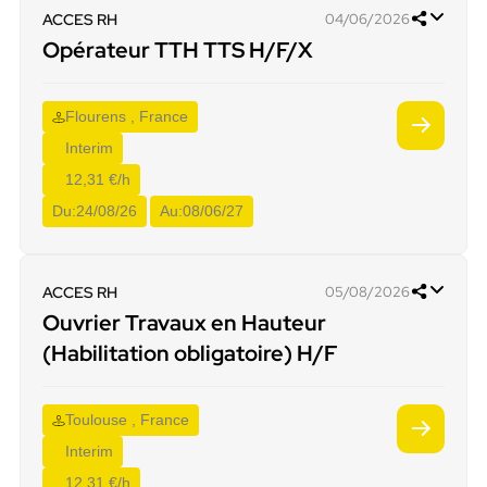
ACCES RH
04/06/2026
Opérateur TTH TTS H/F/X
Flourens , France
Interim
12,31 €/h
Du:
24/08/26
Au:
08/06/27
ACCES RH
05/08/2026
Ouvrier Travaux en Hauteur
(Habilitation obligatoire) H/F
Toulouse , France
Interim
12,31 €/h