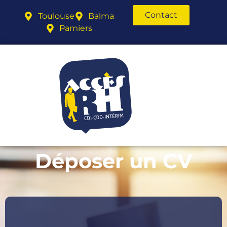
Contact
Toulouse
Balma
Pamiers
Déposer un CV