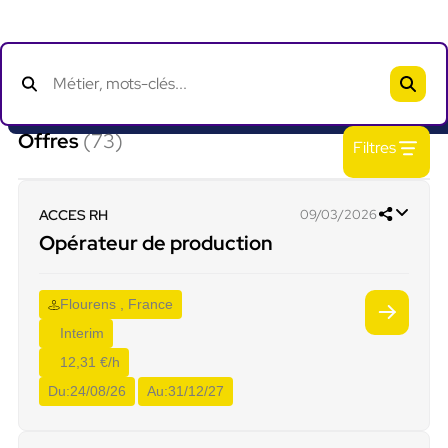
Offres
(73)
Filtres
ACCES RH
09/03/2026
Opérateur de production
Flourens , France
Interim
12,31 €/h
Du:
24/08/26
Au:
31/12/27