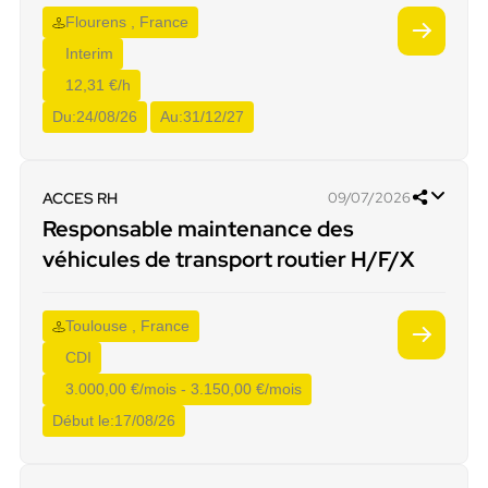
Flourens , France
Interim
12,31 €/h
Du:
24/08/26
Au:
31/12/27
ACCES RH
09/07/2026
Responsable maintenance des
véhicules de transport routier H/F/X
Toulouse , France
CDI
3.000,00 €/mois - 3.150,00 €/mois
Début le:
17/08/26