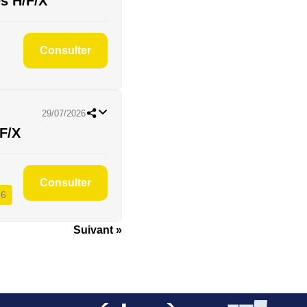
s H/F/X
Consulter
29/07/2026
F/X
Consulter
26
Suivant »