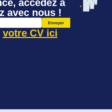
nce, accédez à
z avec nous !
Envoyer
z
votre CV ici