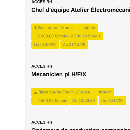
ACCES RH
obés
Chef d'équipe Atelier Électromécan
auteur
ire)
(1)
Saint-Jean , France
Interim
(1)
2.000,00 €/mois - 2.500,00 €/mois
Du:
01/09/26
Au:
31/12/26
ACCES RH
firmé
Mecanicien pl H/F/X
mande
ique
Plaisance-du-Touch , France
Interim
nance
2.500,00 €/mois
Du:
10/08/26
Au:
31/12/26
sport
ACCES RH
age en