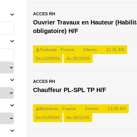
ACCES RH
(1)
Ouvrier Travaux en Hauteur (Habilit
olaire
obligatoire) H/F
(1)
Toulouse , France
Interim
12,31 €/h
x
Du:
10/08/26
Au:
30/10/26
ge
ACCES RH
Chauffeur PL-SPL TP H/F
s /
1)
Bessières , France
Interim
13,00 €/h
Du:
01/09/26
Au:
30/11/26
)
Aide-