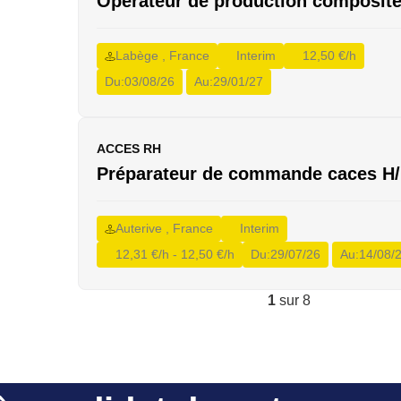
Opérateur de production composite
ue
(1)
Labège , France
Interim
12,50 €/h
Du:
03/08/26
Au:
29/01/27
)
enance
enance
ACCES RH
mes
Préparateur de commande caces H/
té
(1)
Auterive , France
Interim
 -cn-
12,31 €/h - 12,50 €/h
Du:
29/07/26
Au:
14/08/
1
sur 8