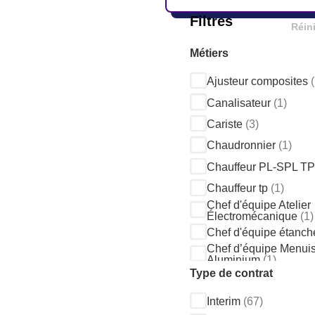
Filtres
Réini
Métiers
Ajusteur composites
Canalisateur
(1)
Cariste
(3)
Chaudronnier
(1)
Chauffeur PL-SPL T
Chauffeur tp
(1)
Chef d'équipe Atelier
Électromécanique
(1)
Chef d'équipe étanch
Chef d’équipe Menuis
Aluminium
(1)
Chef d'équipe menuis
Type de contrat
poseur ALU/PVC
(1)
Chef d’équipe poseur
Interim
(67)
panneaux photovolta