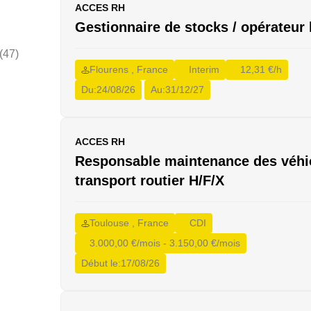
tion-
ACCES RH
Gestionnaire de stocks / opérateur 
ue
(47)
Flourens , France
Interim
12,31 €/h
(2)
Du:
24/08/26
Au:
31/12/27
r
(1)
r
(2)
dage
(1)
ACCES RH
Responsable maintenance des véhi
)
transport routier H/F/X
ion
(2)
ion
inage
Toulouse , France
CDI
 Caces
3.000,00 €/mois - 3.150,00 €/mois
& 5
(1)
Début le:
17/08/26
1)
1)