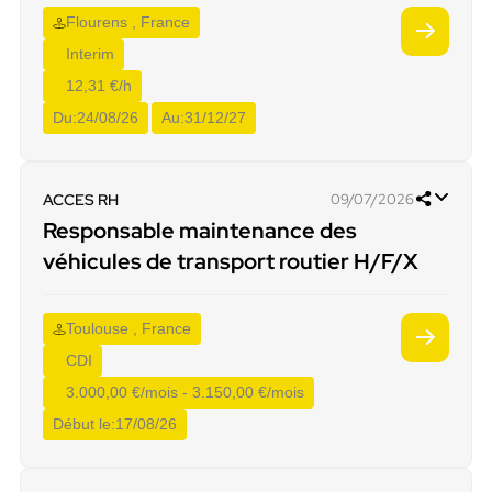
Flourens , France
Interim
12,31 €/h
Du:
24/08/26
Au:
31/12/27
ACCES RH
09/07/2026
Responsable maintenance des
véhicules de transport routier H/F/X
Toulouse , France
CDI
3.000,00 €/mois - 3.150,00 €/mois
Début le:
17/08/26