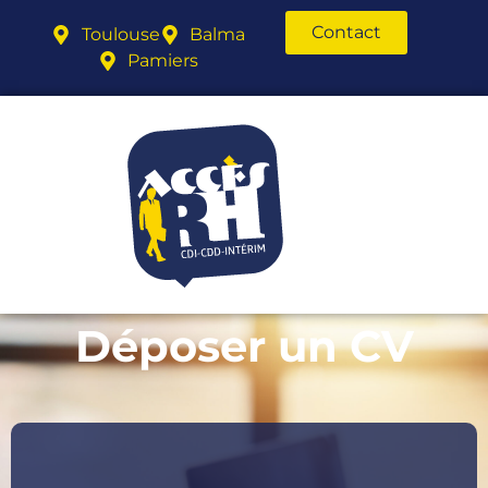
Contact
Toulouse
Balma
Pamiers
Déposer un CV