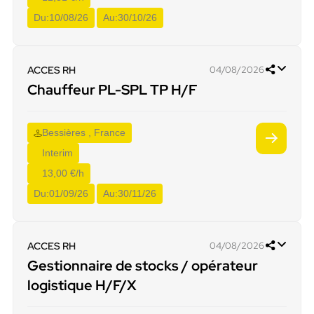
Du:
10/08/26
Au:
30/10/26
ACCES RH
04/08/2026
Chauffeur PL-SPL TP H/F
Bessières , France
Interim
13,00 €/h
Du:
01/09/26
Au:
30/11/26
ACCES RH
04/08/2026
Gestionnaire de stocks / opérateur
logistique H/F/X