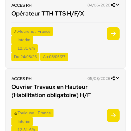
ACCES RH
04/06/2026
Opérateur TTH TTS H/F/X
Flourens , France
Interim
12,31 €/h
Du:
24/08/26
Au:
08/06/27
ACCES RH
05/08/2026
Ouvrier Travaux en Hauteur
(Habilitation obligatoire) H/F
Toulouse , France
Interim
12,31 €/h