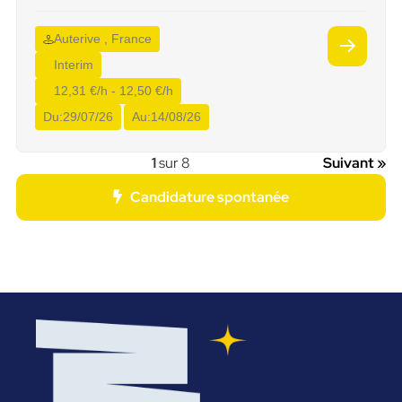
Auterive , France
Interim
12,31 €/h - 12,50 €/h
Du:
29/07/26
Au:
14/08/26
1
sur 8
Suivant »
Candidature spontanée