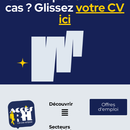
cas ? Glissez
votre CV
ici
Découvrir
Offres
d'emploi
Secteurs