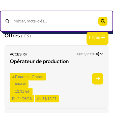
Offres
(73)
Filtres
ACCES RH
09/03/2026
Opérateur de production
Flourens , France
Interim
12,31 €/h
Du:
24/08/26
Au:
31/12/27