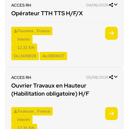
ACCES RH
04/06/2026
Opérateur TTH TTS H/F/X
Flourens , France
Interim
12,31 €/h
Du:
24/08/26
Au:
08/06/27
ACCES RH
05/08/2026
Ouvrier Travaux en Hauteur
(Habilitation obligatoire) H/F
Toulouse , France
Interim
12,31 €/h