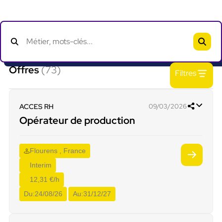
Offres
(73)
Filtres
ACCES RH
09/03/2026
Opérateur de production
Flourens , France
Interim
12,31 €/h
Du:
24/08/26
Au:
31/12/27