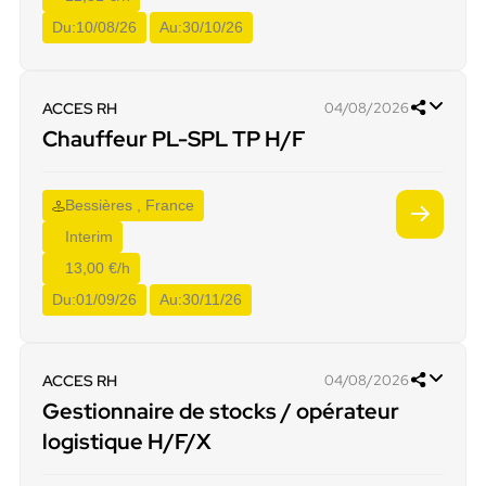
Du:
10/08/26
Au:
30/10/26
ACCES RH
04/08/2026
Chauffeur PL-SPL TP H/F
Bessières , France
Interim
13,00 €/h
Du:
01/09/26
Au:
30/11/26
ACCES RH
04/08/2026
Gestionnaire de stocks / opérateur
logistique H/F/X