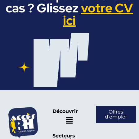
cas ? Glissez
votre CV
ici
Découvrir
Offres
d'emploi
Secteurs