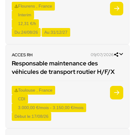
Flourens , France
Interim
12,31 €/h
Du:
24/08/26
Au:
31/12/27
ACCES RH
09/07/2026
Responsable maintenance des
véhicules de transport routier H/F/X
Toulouse , France
CDI
3.000,00 €/mois - 3.150,00 €/mois
Début le:
17/08/26