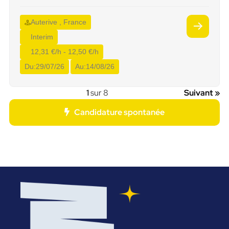
Auterive , France
Interim
12,31 €/h - 12,50 €/h
Du:
29/07/26
Au:
14/08/26
1
sur 8
Suivant »
Candidature spontanée