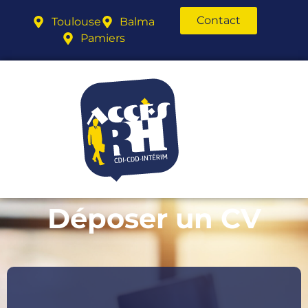
Contact
Toulouse
Balma
Pamiers
Déposer un CV