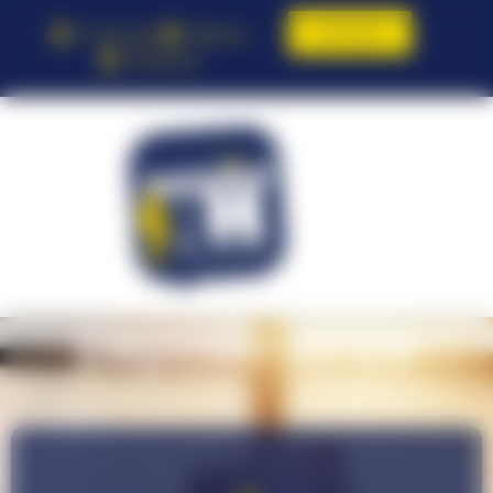
Contact
Toulouse
Balma
Pamiers
Déposer un CV