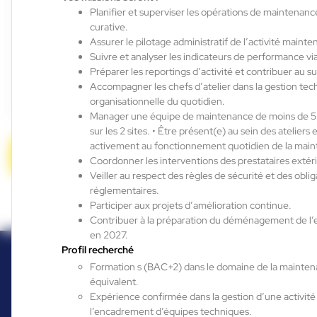
Planifier et superviser les opérations de maintenanc
curative.
Auterive , France
Assurer le pilotage administratif de l’activité maint
Interim
Suivre et analyser les indicateurs de performance v
Préparer les reportings d’activité et contribuer au s
12,31 €/h - 12,50 €/h
Accompagner les chefs d’atelier dans la gestion tec
Du:
29/07/26
Au:
14/08/26
organisationnelle du quotidien.
Manager une équipe de maintenance de moins de 5 
1
sur 8
Suivant »
sur les 2 sites. • Être présent(e) au sein des ateliers 
activement au fonctionnement quotidien de la mai
Candidature spontanée
Coordonner les interventions des prestataires extér
Veiller au respect des règles de sécurité et des oblig
réglementaires.
Participer aux projets d’amélioration continue.
Contribuer à la préparation du déménagement de l’
en 2027.
Profil recherché
Formation s (BAC+2) dans le domaine de la mainte
équivalent.
Expérience confirmée dans la gestion d’une activit
l’encadrement d’équipes techniques.