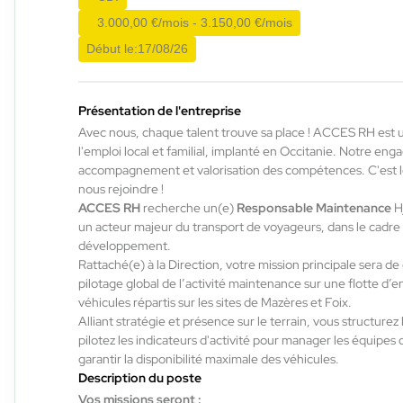
Du:
10/08/26
Au:
31/12/26
3.000,00 €/mois - 3.150,00 €/mois
Début le:
17/08/26
ACCES RH
29/07/2026
Opérateur de production composites
Présentation de l'entreprise
Avec nous, chaque talent trouve sa place ! ACCES RH est 
H/F/X
l'emploi local et familial, implanté en Occitanie. Notre en
accompagnement et valorisation des compétences. C'est
nous rejoindre !
Labège , France
ACCES RH
recherche un(e)
Responsable Maintenance
H/
Interim
un acteur majeur du transport de voyageurs, dans le cadre
12,50 €/h
développement.
Rattaché(e) à la Direction, votre mission principale sera de 
Du:
03/08/26
Au:
29/01/27
pilotage global de l’activité maintenance sur une flotte d’e
véhicules répartis sur les sites de Mazères et Foix.
Alliant stratégie et présence sur le terrain, vous structurez
ACCES RH
29/07/2026
pilotez les indicateurs d'activité pour manager les équipes d
Préparateur de commande caces
garantir la disponibilité maximale des véhicules.
Description du poste
H/F/X
Vos missions seront :