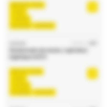
Bessières , France
Interim
13,00 €/h
Du:
01/09/26
Au:
30/11/26
ACCES RH
04/08/2026
Gestionnaire de stocks / opérateur
logistique H/F/X
Flourens , France
Interim
12,31 €/h
Du:
24/08/26
Au:
31/12/27