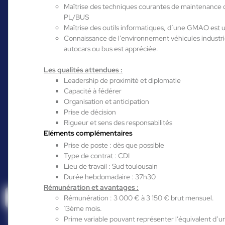
Maîtrise des techniques courantes de maintenance 
PL/BUS
Maîtrise des outils informatiques, d’une GMAO est 
Connaissance de l’environnement véhicules industrie
autocars ou bus est appréciée.
Vous êtes déjà
Les qualités attendues :
Leadership de proximité et diplomatie
candidat de notre
Capacité à fédérer
Organisation et anticipation
agence, accédez à
Prise de décision
Rigueur et sens des responsabilités
votre espace
Eléments complémentaires
Prise de poste : dès que possible
personnalisé et
Type de contrat : CDI
Lieu de travail : Sud toulousain
discutez avec nous !
Durée hebdomadaire : 37h30
Rémunération et avantages :
Rémunération : 3 000 € à 3 150 € brut mensuel.
13ème mois.
Ce n’est pas encore le
Prime variable pouvant représenter l’équivalent d’