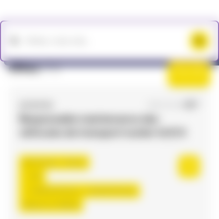
Offres
(73)
Filtres
ACCES RH
09/07/2026
Responsable maintenance des
véhicules de transport routier H/F/X
Toulouse , France
CDI
3.000,00 €/mois - 3.150,00 €/mois
Début le:
17/08/26