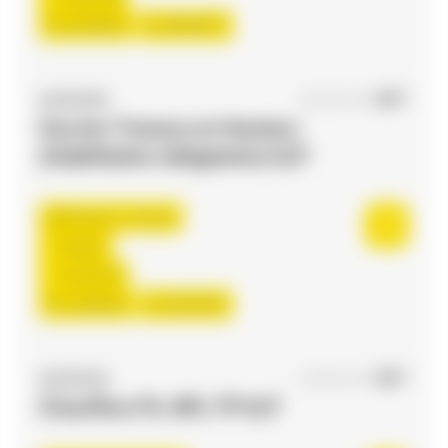
Du:
24/08/26
Au:
08/06/27
ACCES RH
05/08/2026
Ouvrier Travaux en Hauteur
(Habilitation obligatoire) H/F
Toulouse , France
Interim
12,31 €/h
Du:
10/08/26
Au:
30/10/26
ACCES RH
04/08/2026
Chauffeur PL-SPL TP H/F