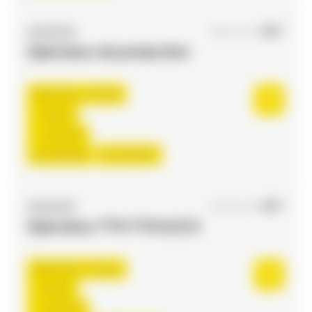
ACCES RH
09/03/2026
Opérateur de production
Flourens , France
Interim
12,31 €/h
Du:
24/08/26
Au:
31/12/27
ACCES RH
04/06/2026
Opérateur TTH TTS H/F/X
Flourens , France
Interim
12,31 €/h